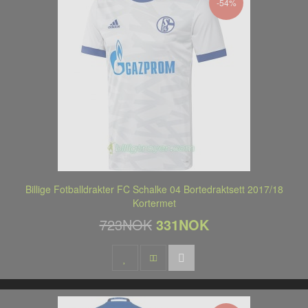
-54%
Billige Fotballdrakter FC Schalke 04 Bortedraktsett 2017/18
Kortermet
723NOK
331NOK