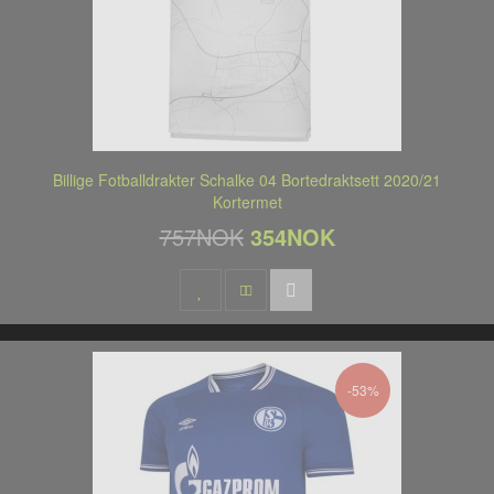
Billige Fotballdrakter Schalke 04 Bortedraktsett 2020/21
Kortermet
757NOK
354NOK
-53%