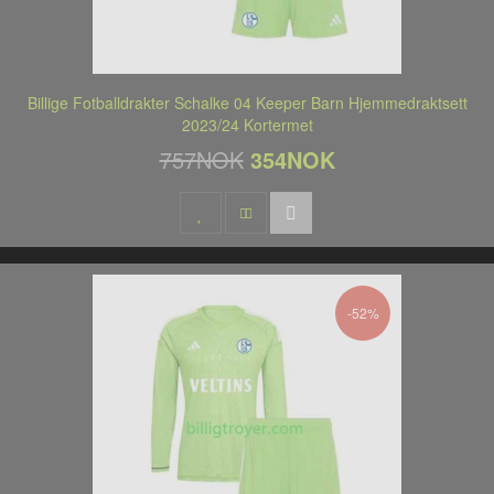
Billige Fotballdrakter Schalke 04 Keeper Barn Hjemmedraktsett
2023/24 Kortermet
757NOK
354NOK
-52%