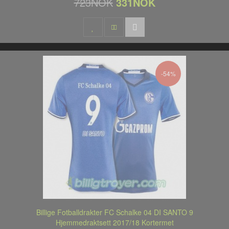
723NOK
331NOK
-54%
Billige Fotballdrakter FC Schalke 04 DI SANTO 9
Hjemmedraktsett 2017/18 Kortermet