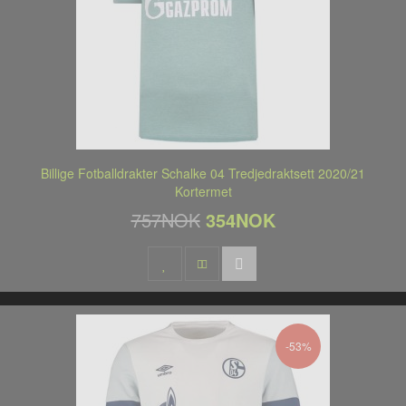
Billige Fotballdrakter Schalke 04 Tredjedraktsett 2020/21
Kortermet
757NOK
354NOK
-53%