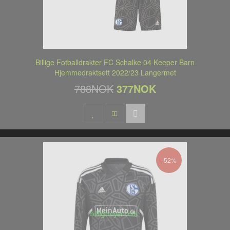
Billige Fotballdrakter FC Schalke 04 Keeper Barn
Hjemmedraktsett 2022/23 Langermet
788NOK
377NOK
-52%