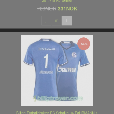
2017/18 Kortermet
723NOK
331NOK
-54%
Billige Fotballdrakter FC Schalke 04 FAHRMANN 1