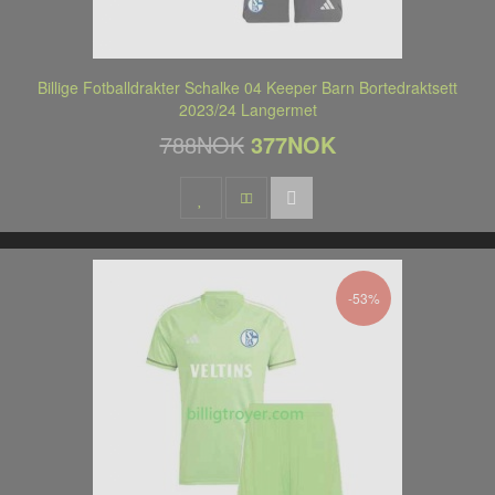
Billige Fotballdrakter Schalke 04 Keeper Barn Bortedraktsett
2023/24 Langermet
788NOK
377NOK
-53%