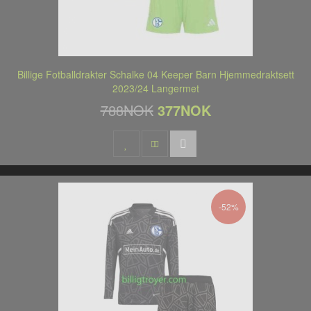
Billige Fotballdrakter Schalke 04 Keeper Barn Hjemmedraktsett
2023/24 Langermet
788NOK
377NOK
-52%