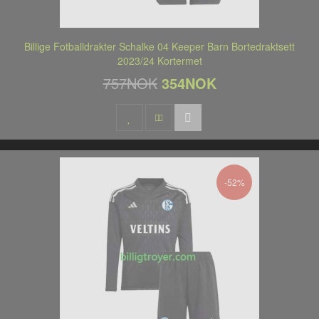
Billige Fotballdrakter Schalke 04 Keeper Barn Bortedraktsett
2023/24 Kortermet
757NOK
354NOK
-52%