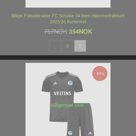
Billige Fotballdrakter FC Schalke 04 Barn Hjemmedraktsett
2025/26 Kortermet
757NOK
354NOK
-53%