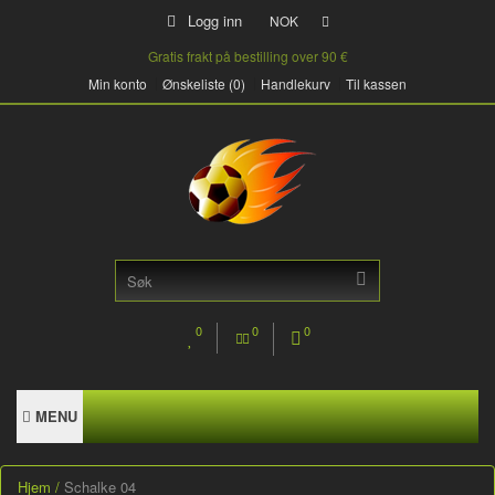
Logg inn
NOK
Gratis frakt på bestilling over 90 €
Min konto
Ønskeliste (0)
Handlekurv
Til kassen
0
0
0
MENU
Hjem
Schalke 04