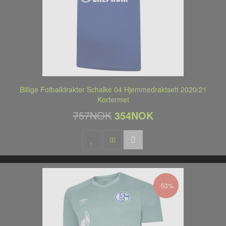
Billige Fotballdrakter Schalke 04 Hjemmedraktsett 2020/21
Kortermet
757NOK
354NOK
-53%