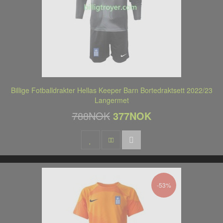
Billige Fotballdrakter Hellas Keeper Barn Bortedraktsett 2022/23
Langermet
788NOK
377NOK
-53%