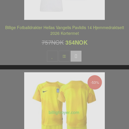
Billige Fotballdrakter Hellas Vangelis Pavlidis 14 Hjemmedraktsett
2026 Kortermet
757NOK
354NOK
-53%