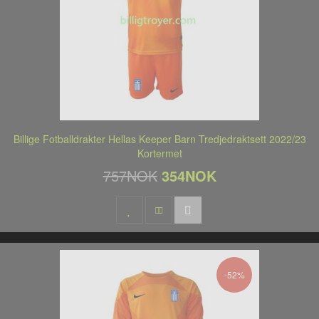
Billige Fotballdrakter Hellas Keeper Barn Tredjedraktsett 2022/23
Kortermet
757NOK
354NOK
-52%