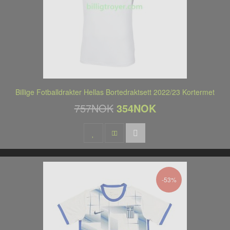
Billige Fotballdrakter Hellas Bortedraktsett 2022/23 Kortermet
757NOK
354NOK
-53%