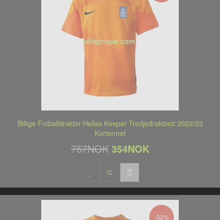
Billige Fotballdrakter Hellas Keeper Tredjedraktsett 2022/23
Kortermet
757NOK
354NOK
-52%