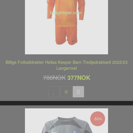
Billige Fotballdrakter Hellas Keeper Barn Tredjedraktsett 2022/23
Langermet
788NOK
377NOK
-53%