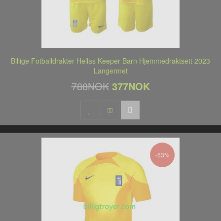
Billige Fotballdrakter Hellas Keeper Barn Hjemmedraktsett 2023
Langermet
788NOK
377NOK
-53%