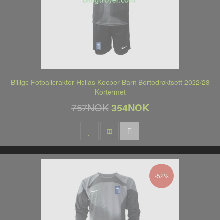
Billige Fotballdrakter Hellas Keeper Barn Bortedraktsett 2022/23
Kortermet
757NOK
354NOK
-52%