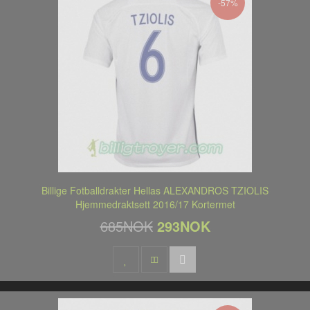
-57%
Billige Fotballdrakter Hellas ALEXANDROS TZIOLIS
Hjemmedraktsett 2016/17 Kortermet
685NOK
293NOK