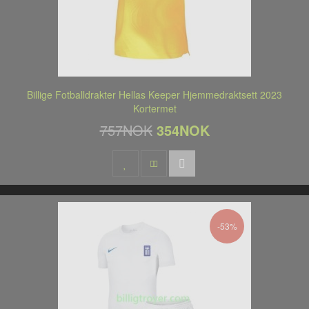
Billige Fotballdrakter Hellas Keeper Hjemmedraktsett 2023
Kortermet
757NOK
354NOK
-53%