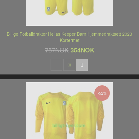
Billige Fotballdrakter Hellas Keeper Barn Hjemmedraktsett 2023
Kortermet
757NOK
354NOK
-52%