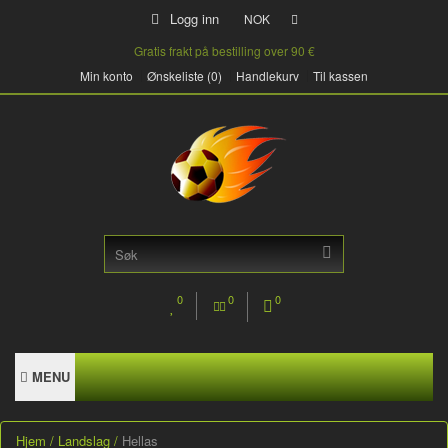
Logg inn
NOK
Gratis frakt på bestilling over 90 €
Min konto
Ønskeliste (0)
Handlekurv
Til kassen
0
0
0
MENU
Hjem
Landslag
Hellas