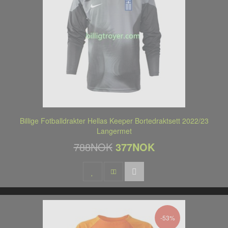
Billige Fotballdrakter Hellas Keeper Bortedraktsett 2022/23
Langermet
788NOK
377NOK
-53%