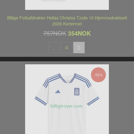
Billige Fotballdrakter Hellas Christos Tzolis 10 Hjemmedraktsett
2026 Kortermet
757NOK
354NOK
-53%