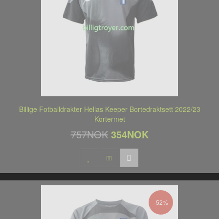
Billige Fotballdrakter Hellas Keeper Bortedraktsett 2022/23
Kortermet
757NOK
354NOK
-52%