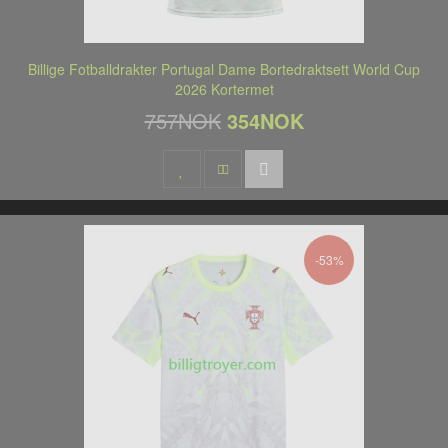
Billige Fotballdrakter Portugal Dame Bortedraktsett World Cup
2026 Kortermet
757NOK
354NOK
-53%