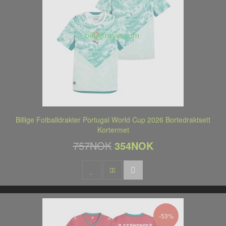
Billige Fotballdrakter Portugal World Cup 2026 Bortedraktsett
Kortermet
757NOK
354NOK
-53%