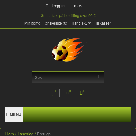
Logg inn
NOK
Gratis frakt på bestilling over 90 €
Min konto
Ønskeliste (0)
Handlekurv
Til kassen
0
0
0
MENU
Hjem
Landslag
Portugal