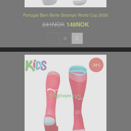
Portugal Barn Borte Strømpe World Cup 2026
241NOK
148NOK
-39%