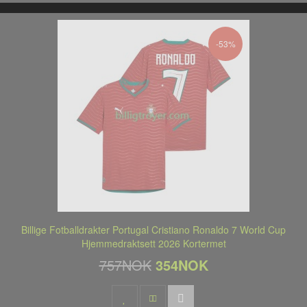
-53%
Billige Fotballdrakter Portugal Cristiano Ronaldo 7 World Cup
Hjemmedraktsett 2026 Kortermet
757NOK
354NOK