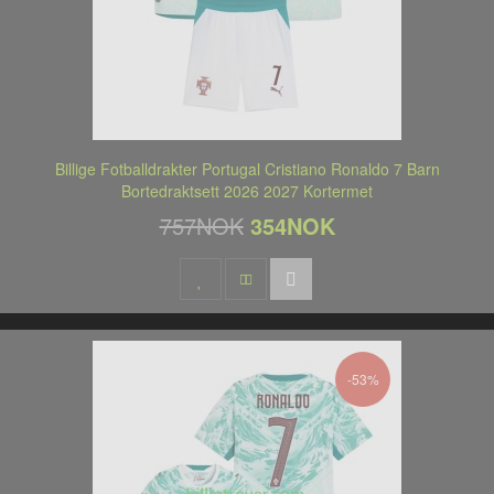
Billige Fotballdrakter Portugal Cristiano Ronaldo 7 Barn
Bortedraktsett 2026 2027 Kortermet
757NOK
354NOK
-53%