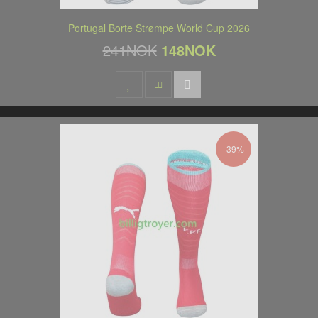
Portugal Borte Strømpe World Cup 2026
241NOK
148NOK
-39%