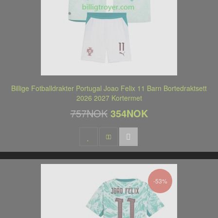
Billige Fotballdrakter Portugal Joao Felix 11 Barn Bortedraktsett
2026 2027 Kortermet
757NOK
354NOK
-53%