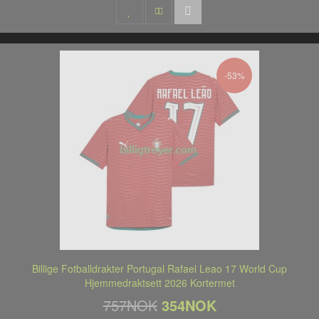
-53%
Billige Fotballdrakter Portugal Rafael Leao 17 World Cup
Hjemmedraktsett 2026 Kortermet
757NOK
354NOK