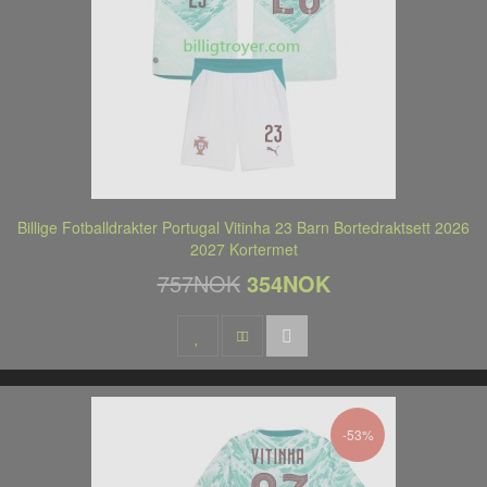
Billige Fotballdrakter Portugal Vitinha 23 Barn Bortedraktsett 2026
2027 Kortermet
757NOK
354NOK
-53%