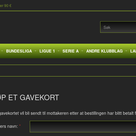
ver 90 €
BUNDESLIGA
LIGUE 1
SERIE A
ANDRE KLUBBLAG
LA
ØP ET GAVEKORT
avekortet vil bli sendt til mottakeren etter at bestillingen har blitt betalt f
ers navn: