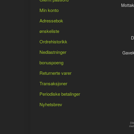
Mottak
Min konto
Adressebok
ønskeliste
D
Ordrehistorikk
Nedlastninger
Gavek
bonuspoeng
Returnerte varer
Transaksjoner
Periodiske betalinger
Nyhetsbrev
(V
mel