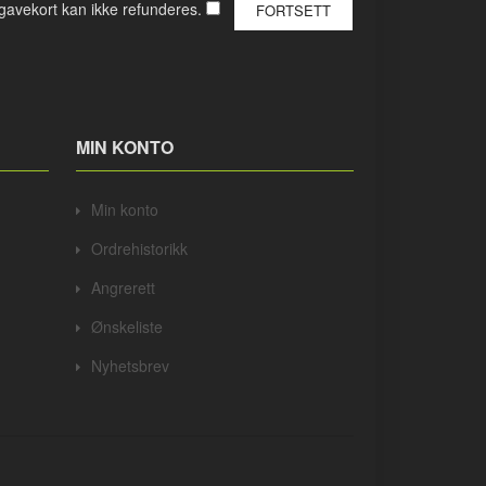
 gavekort kan ikke refunderes.
MIN KONTO
Min konto
Ordrehistorikk
Angrerett
Ønskeliste
Nyhetsbrev