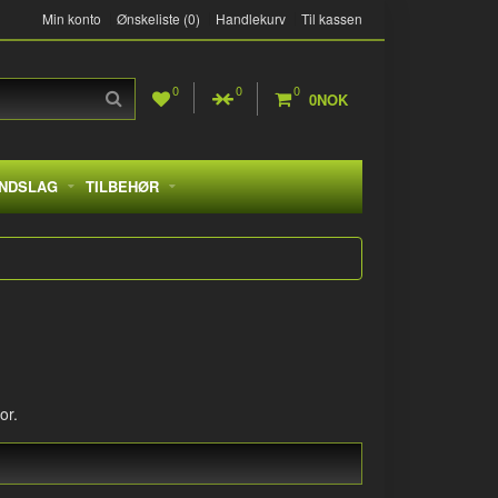
Min konto
Ønskeliste (0)
Handlekurv
Til kassen
0
0
0
0NOK
NDSLAG
TILBEHØR
or.