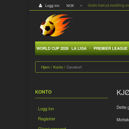
Logg inn
Gratis frakt på bestilling o
NOK
WORLD CUP 2026
LA LIGA
PREMIER LEAGUE
Hjem
Konto
Gavekort
KJ
KONTO
Dette g
Logg inn
Registrer
Mottak
Glemt passord