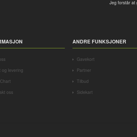
Jeg forstår at
RMASJON
ANDRE FUNKSJONER
oss
Gavekort
t og levering
Partner
 Chart
Tilbud
akt oss
Sidekart