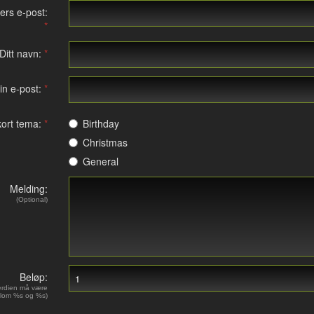
ers e-post:
Ditt navn:
in e-post:
ort tema:
Birthday
Christmas
General
Melding:
(Optional)
Beløp:
erdien må være
lom %s og %s)