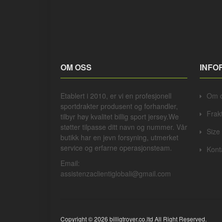
OM OSS
INFO
Etablert i 2010, er vi en profesjonell
Om 
sportdrakter
produsent og forhandler,
Frak
tilbyr høy kvalitet billig sport jersey.We
støtter tilpasse ditt navn og nummer. Vår
Size
butikk har en jevn forsyning, utmerket
service og erfarne operasjonsteam.
Kont
Email:
assistenzaclientiglobali@gmail.com
Copyright © 2026 billigtroyer.co.ltd All Right Reserved.