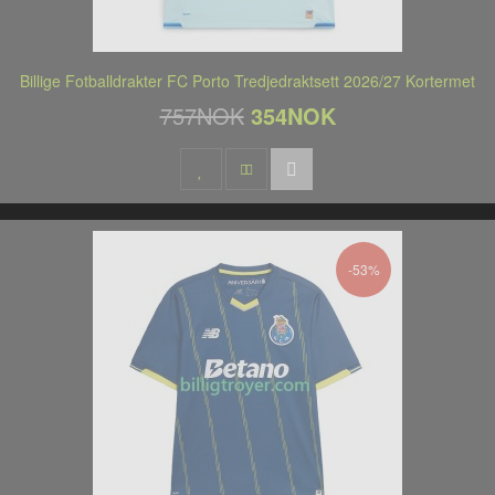
Billige Fotballdrakter FC Porto Tredjedraktsett 2026/27 Kortermet
757NOK
354NOK
-53%