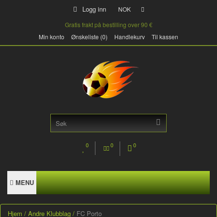
Logg inn
NOK
Gratis frakt på bestilling over 90 €
Min konto
Ønskeliste (0)
Handlekurv
Til kassen
0
0
0
MENU
Hjem
Andre Klubblag
FC Porto