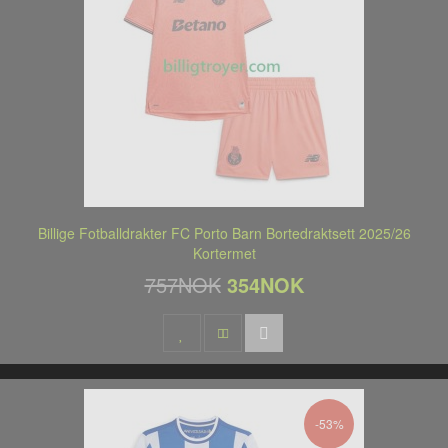
Billige Fotballdrakter FC Porto Barn Bortedraktsett 2025/26
Kortermet
757NOK
354NOK
-53%