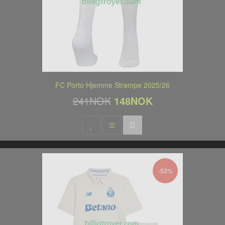
FC Porto Hjemme Strømpe 2025/26
241NOK
148NOK
-53%