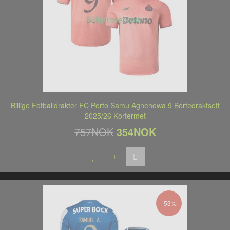
Billige Fotballdrakter FC Porto Samu Aghehowa 9 Bortedraktsett
2025/26 Kortermet
757NOK
354NOK
-53%