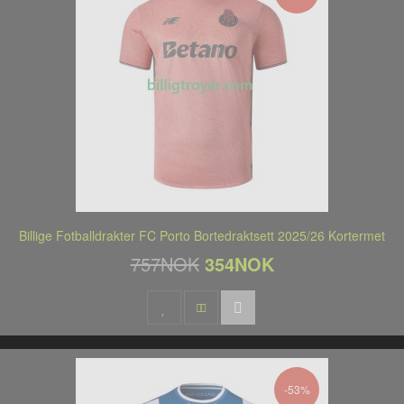
Billige Fotballdrakter FC Porto Bortedraktsett 2025/26 Kortermet
757NOK
354NOK
-53%