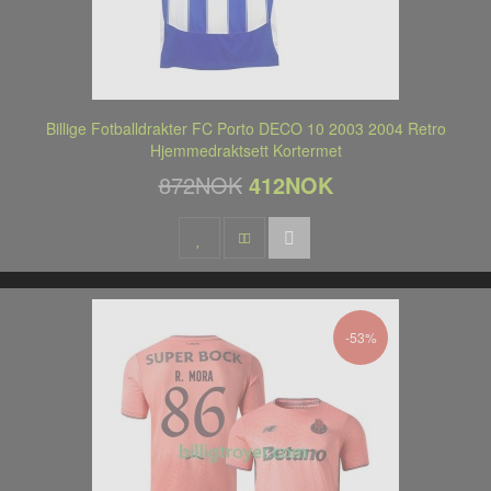
Billige Fotballdrakter FC Porto DECO 10 2003 2004 Retro
Hjemmedraktsett Kortermet
872NOK
412NOK
-53%