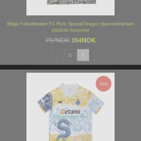
Billige Fotballdrakter FC Porto Special Dragon Hjemmedraktsett
2025/26 Kortermet
757NOK
354NOK
-53%