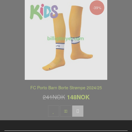
-39%
FC Porto Barn Borte Strømpe 2024/25
241NOK
148NOK