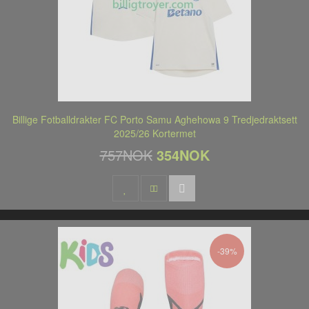
Billige Fotballdrakter FC Porto Samu Aghehowa 9 Tredjedraktsett
2025/26 Kortermet
757NOK
354NOK
-39%