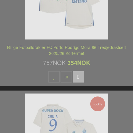
Billige Fotballdrakter FC Porto Rodrigo Mora 86 Tredjedraktsett
2025/26 Kortermet
757NOK
354NOK
-53%