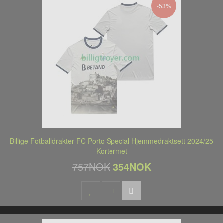
-53%
Billige Fotballdrakter FC Porto Special Hjemmedraktsett 2024/25
Kortermet
757NOK
354NOK