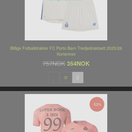
Billige Fotballdrakter FC Porto Barn Tredjedraktsett 2025/26
Kortermet
757NOK
354NOK
-53%