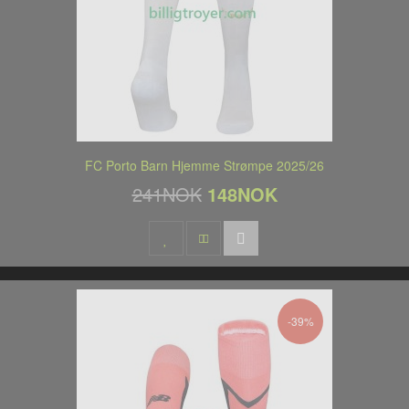
FC Porto Barn Hjemme Strømpe 2025/26
241NOK
148NOK
-39%