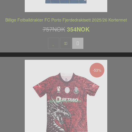
Billige Fotballdrakter FC Porto Fjerdedraktsett 2025/26 Kortermet
757NOK
354NOK
-53%