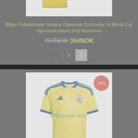
Billige Fotballdrakter Ukraina Oleksandr Zinchenko 16 World Cup
Hjemmedraktsett 2026 Kortermet
757NOK
354NOK
-53%