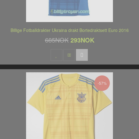
Billige Fotballdrakter Ukraina drakt Bortedraktsett Euro 2016
685NOK
293NOK
-57%