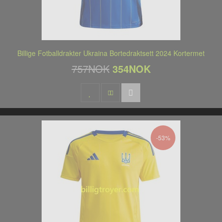
Billige Fotballdrakter Ukraina Bortedraktsett 2024 Kortermet
757NOK
354NOK
-53%