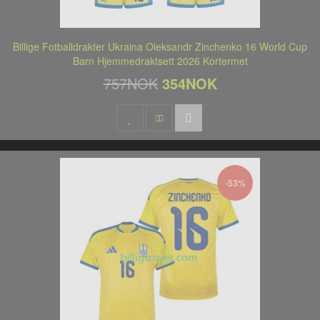
Billige Fotballdrakter Ukraina Oleksandr Zinchenko 16 World Cup
Barn Hjemmedraktsett 2026 Kortermet
757NOK
354NOK
-53%