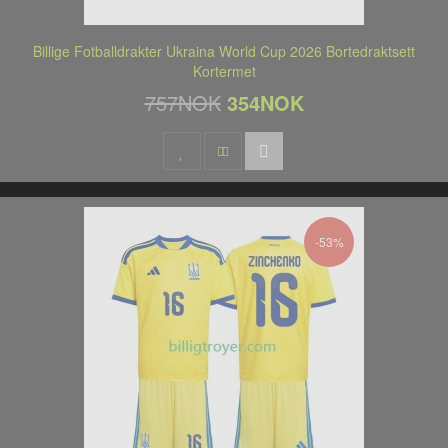
Billige Fotballdrakter Ukraina World Cup 2026 Bortedraktsett
Kortermet
757NOK
354NOK
-53%