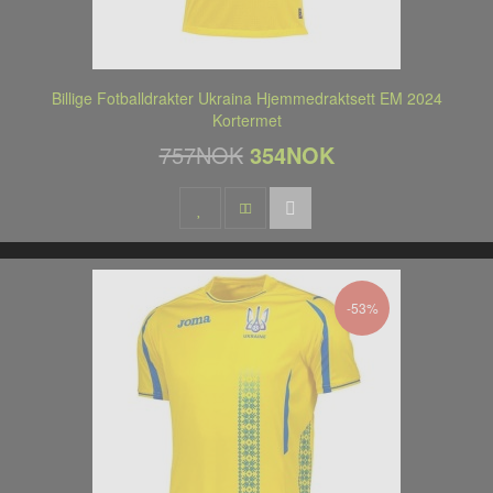
Billige Fotballdrakter Ukraina Hjemmedraktsett EM 2024
Kortermet
757NOK
354NOK
-53%