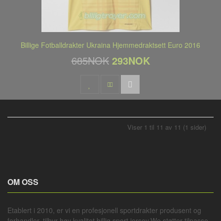
Billige Fotballdrakter Ukraina Hjemmedraktsett Euro 2016
685NOK
293NOK
Viser 1 til 11 av 11 (1 sider)
OM OSS
Etablert i 2010, er vi en profesjonell
sportdrakter
produsent og
forhandler, tilbyr høy kvalitet billig sport jersey.We støtter tilpasse