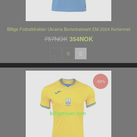
Billige Fotballdrakter Ukraina Bortedraktsett EM 2024 Kortermet
757NOK
354NOK
-53%