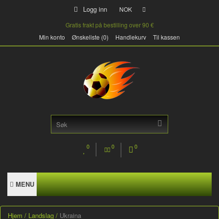
Logg inn
NOK
Gratis frakt på bestilling over 90 €
Min konto
Ønskeliste (0)
Handlekurv
Til kassen
0
0
0
MENU
Hjem
Landslag
Ukraina