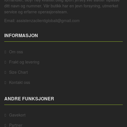
ditt navn og nummer. Vår butikk har en jevn forsyning, utmerket
service og erfarne operasjonsteam.
Email:
assistenzaclientiglobali@gmail.com
INFORMASJON
Om oss
Frakt og levering
Size Chart
Kontakt oss
ANDRE FUNKSJONER
Gavekort
Partner