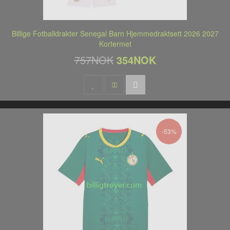
Billige Fotballdrakter Senegal Barn Hjemmedraktsett 2026 2027
Kortermet
757NOK
354NOK
-53%