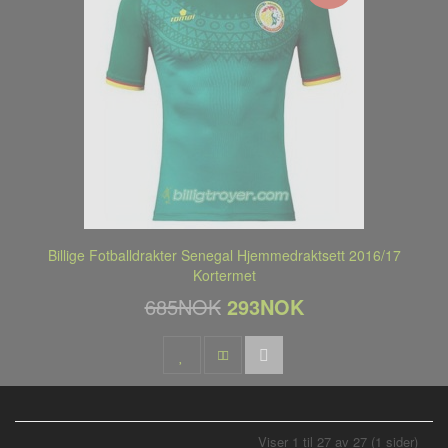
Billige Fotballdrakter Senegal Hjemmedraktsett 2016/17
Kortermet
685NOK
293NOK
Viser 1 til 27 av 27 (1 sider)