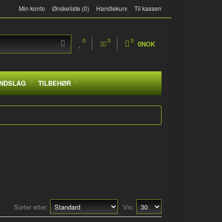
Min konto
Ønskeliste (0)
Handlekurv
Til kassen
0
0
0
0NOK
NDSLAG
TILBEHØR
Sorter etter:
Vis: