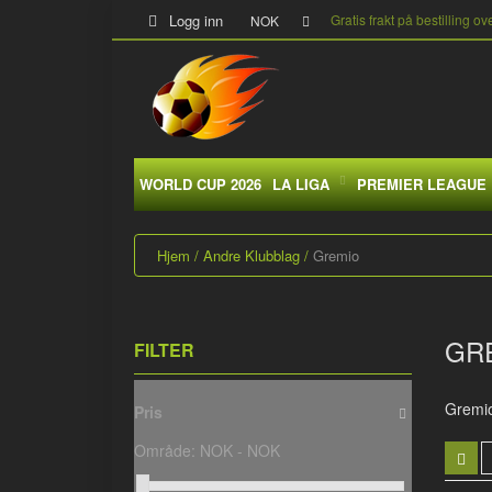
Logg inn
Gratis frakt på bestilling ov
NOK
WORLD CUP 2026
LA LIGA
PREMIER LEAGUE
Hjem
Andre Klubblag
Gremio
GR
FILTER
Gremi
Pris
Område:
NOK -
NOK