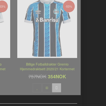
-53%
-53%
io
Billige Fotballdrakter Gremio
rmet
Hjemmedraktsett 2020/21 Kortermet
757NOK
354NOK