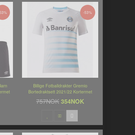
-53%
-53%
Barn
Billige Fotballdrakter Gremio
ermet
Bortedraktsett 2021/22 Kortermet
757NOK
354NOK