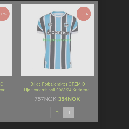
-53%
-53%
IO
Billige Fotballdrakter GREMIO
rmet
Hjemmedraktsett 2023/24 Kortermet
757NOK
354NOK