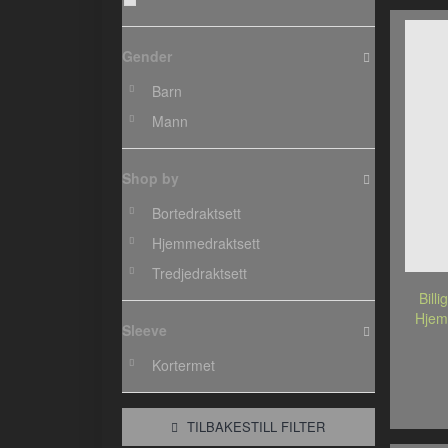
Gender
Barn
Mann
Shop by
Bortedraktsett
Hjemmedraktsett
Tredjedraktsett
Bill
Hjem
Sleeve
Kortermet
TILBAKESTILL FILTER