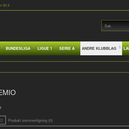
er 90 €
BUNDESLIGA
LIGUE 1
SERIE A
ANDRE KLUBBLAG
LA
EMIO
o
Produkt sammenligning (0)