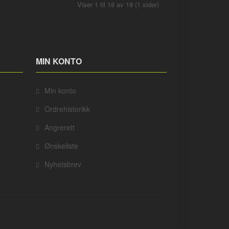
Viser 1 til 18 av 18 (1 sider)
MIN KONTO
Min konto
Ordrehistorikk
Angrerett
Ønskeliste
Nyhetsbrev