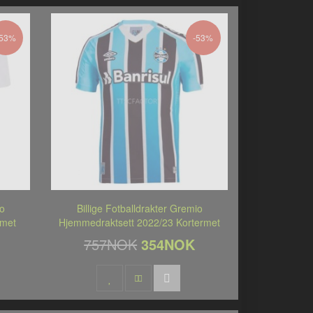
-53%
-53%
io
Billige Fotballdrakter Gremio
rmet
Hjemmedraktsett 2022/23 Kortermet
757NOK
354NOK