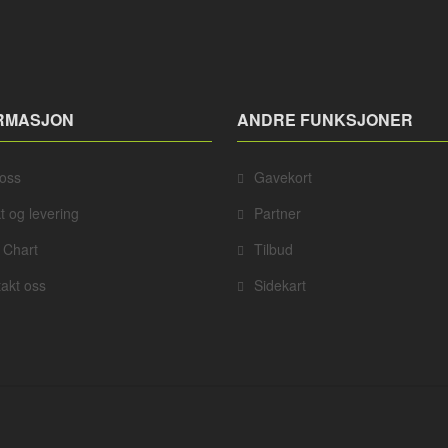
RMASJON
ANDRE FUNKSJONER
oss
Gavekort
t og levering
Partner
 Chart
Tilbud
akt oss
Sidekart