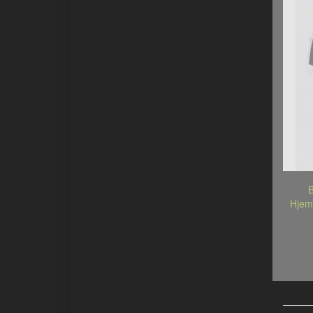
B
Hjem