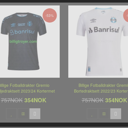
-53%
illige Fotballdrakter Gremio
Billige Fotballdrakter Grem
djedraktsett 2023/24 Kortermet
Bortedraktsett 2022/23 Korte
757NOK
354NOK
757NOK
354NOK