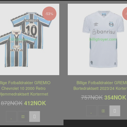
-53%
illige Fotballdrakter GREMIO
Billige Fotballdrakter GREM
Chevrolet 10 2000 Retro
Bortedraktsett 2023/24 Korte
Hjemmedraktsett Kortermet
757NOK
354NOK
872NOK
412NOK