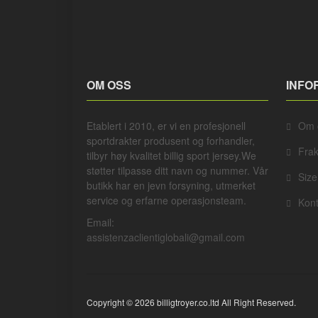
OM OSS
INFO
Etablert i 2010, er vi en profesjonell
Om 
sportdrakter
produsent og forhandler,
Frak
tilbyr høy kvalitet billig sport jersey.We
støtter tilpasse ditt navn og nummer. Vår
Size
butikk har en jevn forsyning, utmerket
service og erfarne operasjonsteam.
Kont
Email:
assistenzaclientiglobali@gmail.com
Copyright © 2026 billigtroyer.co.ltd All Right Reserved.