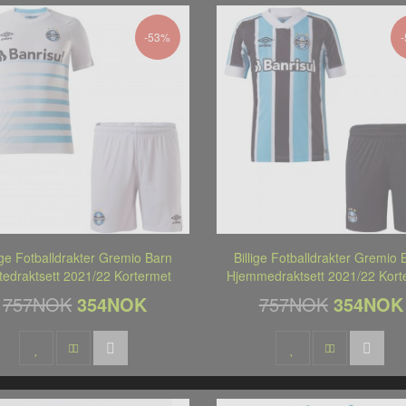
-53%
lige Fotballdrakter Gremio Barn
Billige Fotballdrakter Gremio 
tedraktsett 2021/22 Kortermet
Hjemmedraktsett 2021/22 Kort
757NOK
354NOK
757NOK
354NOK