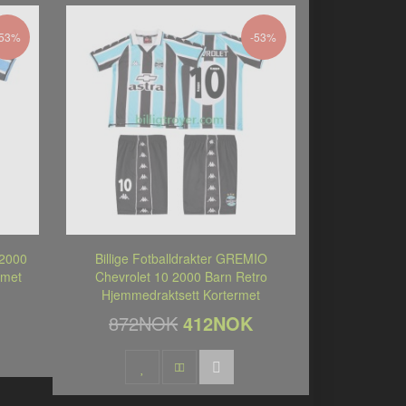
-53%
-53%
 2000
Billige Fotballdrakter GREMIO
rmet
Chevrolet 10 2000 Barn Retro
Hjemmedraktsett Kortermet
872NOK
412NOK