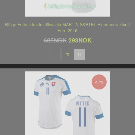
Billige Fotballdrakter Slovakia MARTIN SKRTEL Hjemmedraktsett
Euro 2016
685NOK
293NOK
-57%