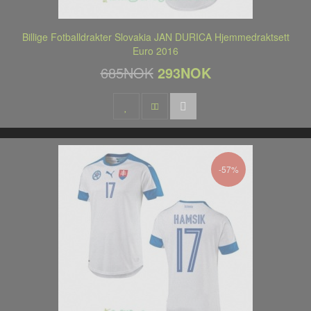
Billige Fotballdrakter Slovakia JAN DURICA Hjemmedraktsett
Euro 2016
685NOK
293NOK
-57%