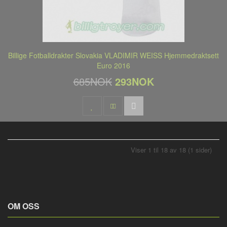
Billige Fotballdrakter Slovakia VLADIMIR WEISS Hjemmedraktsett
Euro 2016
685NOK
293NOK
Viser 1 til 18 av 18 (1 sider)
OM OSS