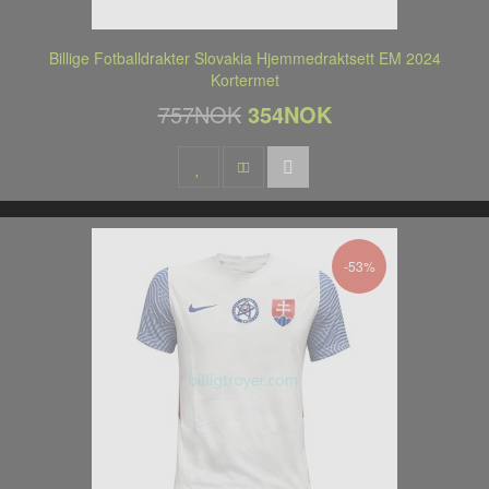
Billige Fotballdrakter Slovakia Hjemmedraktsett EM 2024
Kortermet
757NOK
354NOK
-53%