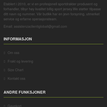
Etablert i 2010, er vi en profesjonell
sportdrakter
produsent og
forhandler, tilbyr høy kvalitet billig sport jersey.We støtter tilpasse
ditt navn og nummer. Vår butikk har en jevn forsyning, utmerket
service og erfarne operasjonsteam.
Email:
assistenzaclientiglobali@gmail.com
INFORMASJON
Om oss
Frakt og levering
Size Chart
Kontakt oss
ANDRE FUNKSJONER
Gavekort