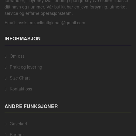
forhandler, tilbyr høy kvalitet billig sport jersey.We støtter tilpasse
ditt navn og nummer. Vår butikk har en jevn forsyning, utmerket
service og erfarne operasjonsteam.
Email:
assistenzaclientiglobali@gmail.com
INFORMASJON
Om oss
Frakt og levering
Size Chart
Kontakt oss
ANDRE FUNKSJONER
Gavekort
Partner