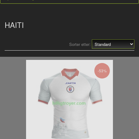
HAITI
Sorter etter:
-53%