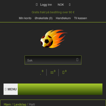
Logg inn
NOK
Gratis frakt på bestilling over 90 €
Min konto
Ønskeliste (0)
Handlekurv
Til kassen
0
0
0
MENU
Hjem
Landslag
Haiti