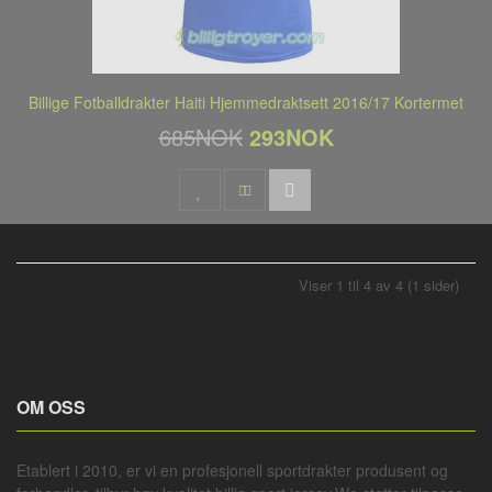
Billige Fotballdrakter Haiti Hjemmedraktsett 2016/17 Kortermet
685NOK
293NOK
Viser 1 til 4 av 4 (1 sider)
OM OSS
Etablert i 2010, er vi en profesjonell
sportdrakter
produsent og