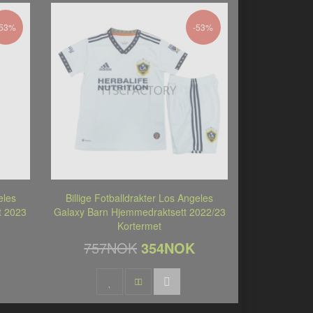
-53%
-53%
eles
Billige Fotballdrakter Los Angeles
t 2023
Galaxy Barn Hjemmedraktsett 2022/23
Kortermet
757NOK
354NOK