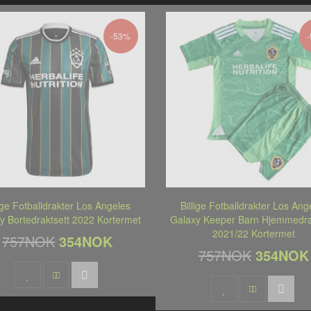
-53%
lige Fotballdrakter Los Angeles
Billige Fotballdrakter Los Ang
y Bortedraktsett 2022 Kortermet
Galaxy Keeper Barn Hjemmedra
2021/22 Kortermet
757NOK
354NOK
757NOK
354NOK