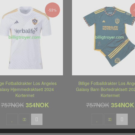
-53%
lige Fotballdrakter Los Angeles
Billige Fotballdrakter Los Ang
alaxy Hjemmedraktsett 2024
Galaxy Barn Bortedraktsett 20
Kortermet
Kortermet
757NOK
354NOK
757NOK
354NOK