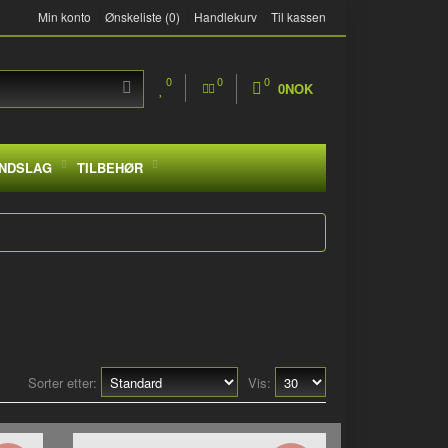
Min konto
Ønskeliste (0)
Handlekurv
Til kassen
0
0
0
0NOK
NDSLAG
TILBEHØR
Sorter etter:
Vis: