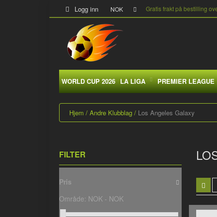
Logg inn
Gratis frakt på bestilling ov
NOK
WORLD CUP 2026
LA LIGA
PREMIER LEAGUE
Hjem
Andre Klubblag
Los Angeles Galaxy
LO
FILTER
Pris
Område:
NOK -
NOK