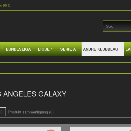
er 90 €
BUNDESLIGA
LIGUE 1
SERIE A
ANDRE KLUBBLAG
LA
S ANGELES GALAXY
Produkt sammenligning (0)