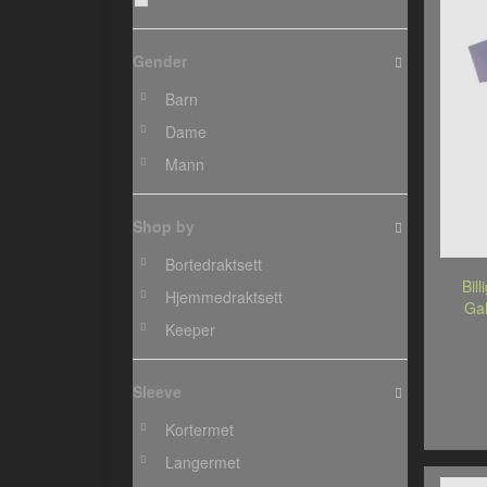
Gender
Barn
Dame
Mann
Shop by
Bortedraktsett
Bil
Hjemmedraktsett
Gal
Keeper
Sleeve
Kortermet
Langermet