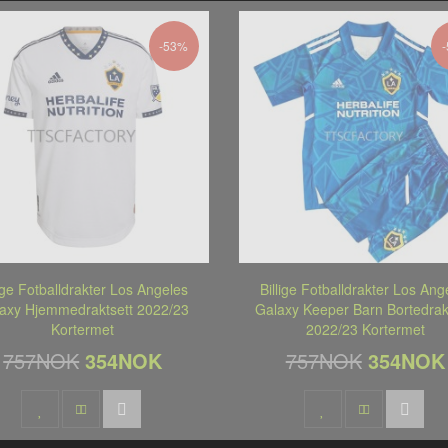
-53%
lige Fotballdrakter Los Angeles
Billige Fotballdrakter Los Ang
axy Hjemmedraktsett 2022/23
Galaxy Keeper Barn Bortedrak
Kortermet
2022/23 Kortermet
757NOK
354NOK
757NOK
354NOK