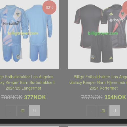
-52%
lige Fotballdrakter Los Angeles
Billige Fotballdrakter Los Ang
xy Keeper Barn Bortedraktsett
Galaxy Keeper Barn Hjemmedra
2024/25 Langermet
2024 Kortermet
788NOK
377NOK
757NOK
354NOK