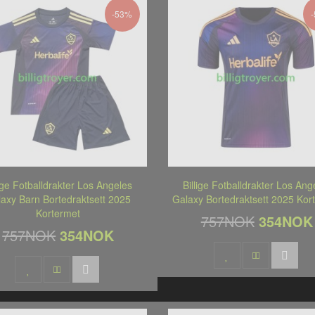
-53%
lige Fotballdrakter Los Angeles
Billige Fotballdrakter Los Ang
axy Barn Bortedraktsett 2025
Galaxy Bortedraktsett 2025 Kor
Kortermet
757NOK
354NOK
757NOK
354NOK