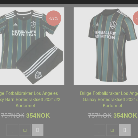
-53%
lige Fotballdrakter Los Angeles
Billige Fotballdrakter Los Ang
xy Barn Bortedraktsett 2021/22
Galaxy Bortedraktsett 2021
Kortermet
Kortermet
757NOK
354NOK
757NOK
354NOK