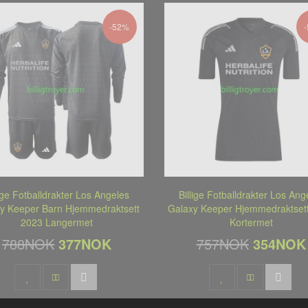
-52%
lige Fotballdrakter Los Angeles
Billige Fotballdrakter Los Ang
y Keeper Barn Hjemmedraktsett
Galaxy Keeper Hjemmedraktset
2023 Langermet
Kortermet
788NOK
377NOK
757NOK
354NOK