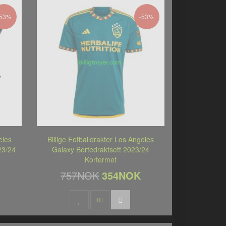
-53%
-53%
eles
Billige Fotballdrakter Los Angeles
23/24
Galaxy Bortedraktsett 2023/24
Kortermet
757NOK
354NOK