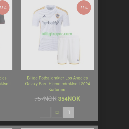
-53%
-53%
eles
Billige Fotballdrakter Los Angeles
ktsett
Galaxy Barn Hjemmedraktsett 2024
Kortermet
757NOK
354NOK