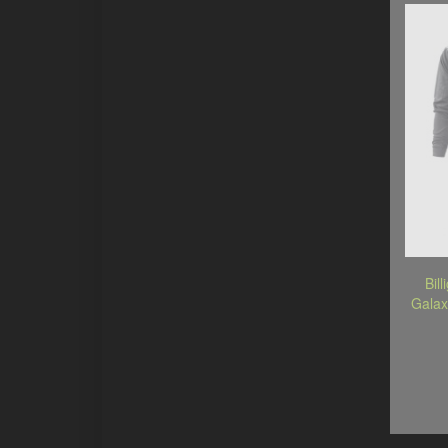
Bil
Galax