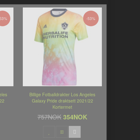
-53%
-53%
eles
Billige Fotballdrakter Los Angeles
/22
Galaxy Pride draktsett 2021/22
Kortermet
757NOK
354NOK