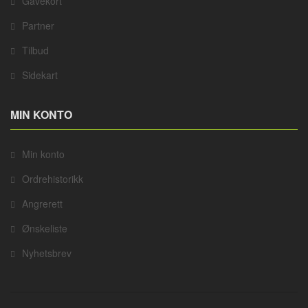
Gavekort
Partner
Tilbud
Sidekart
MIN KONTO
Min konto
Ordrehistorikk
Angrerett
Ønskeliste
Nyhetsbrev