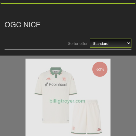
OGC NICE
Sorter etter:
-53%