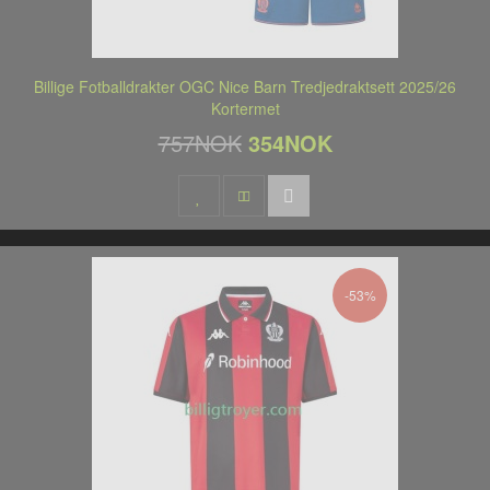
Billige Fotballdrakter OGC Nice Barn Tredjedraktsett 2025/26
Kortermet
757NOK
354NOK
-53%