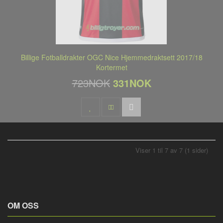
Billige Fotballdrakter OGC Nice Hjemmedraktsett 2017/18
Kortermet
723NOK
331NOK
Viser 1 til 7 av 7 (1 sider)
OM OSS