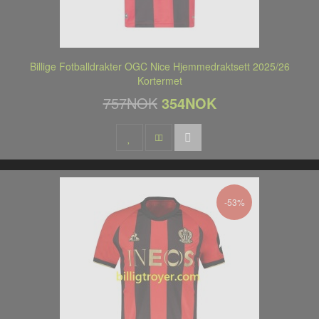
Billige Fotballdrakter OGC Nice Hjemmedraktsett 2025/26
Kortermet
757NOK
354NOK
-53%