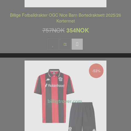
Billige Fotballdrakter OGC Nice Barn Bortedraktsett 2025/26
Kortermet
757NOK
354NOK
-53%