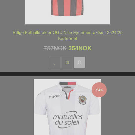
Billige Fotballdrakter OGC Nice Hjemmedraktsett 2024/25
Kortermet
757NOK
354NOK
-54%