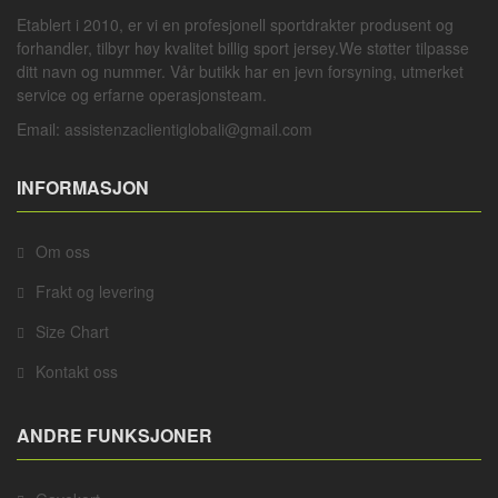
Etablert i 2010, er vi en profesjonell
sportdrakter
produsent og
forhandler, tilbyr høy kvalitet billig sport jersey.We støtter tilpasse
ditt navn og nummer. Vår butikk har en jevn forsyning, utmerket
service og erfarne operasjonsteam.
Email:
assistenzaclientiglobali@gmail.com
INFORMASJON
Om oss
Frakt og levering
Size Chart
Kontakt oss
ANDRE FUNKSJONER