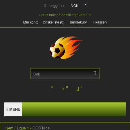
Logg inn
NOK
Gratis frakt på bestilling over 90 €
Min konto
Ønskeliste (0)
Handlekurv
Til kassen
0
0
0
MENU
Hjem
Ligue 1
OGC Nice