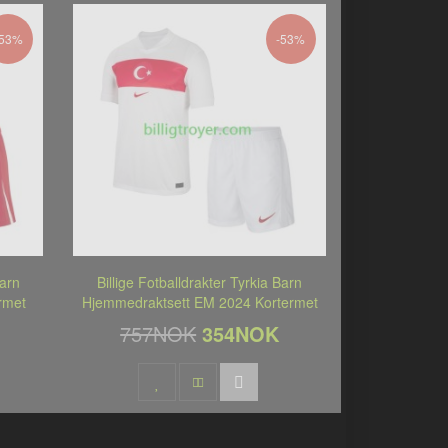
-53%
-53%
Barn
Billige Fotballdrakter Tyrkia Barn
rmet
Hjemmedraktsett EM 2024 Kortermet
757NOK
354NOK