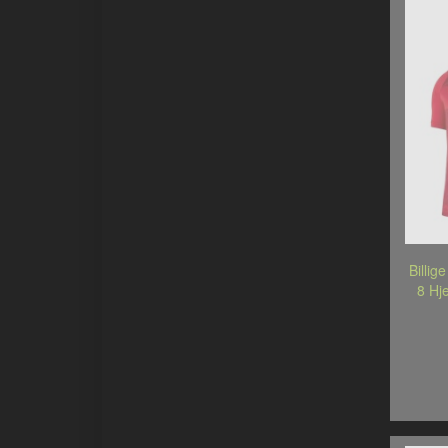
Billig
8 Hj