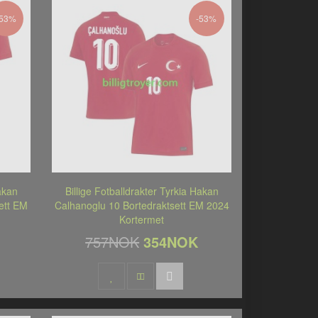
-53%
-53%
Hakan
Billige Fotballdrakter Tyrkia Hakan
ett EM
Calhanoglu 10 Bortedraktsett EM 2024
Kortermet
757NOK
354NOK