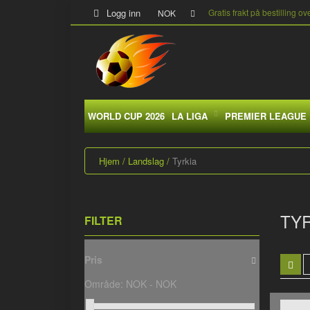
Logg inn
Gratis frakt på bestilling ov
NOK
WORLD CUP 2026
LA LIGA
PREMIER LEAGUE
Hjem
Landslag
Tyrkia
TYR
FILTER
Pris
Område:
NOK -
NOK