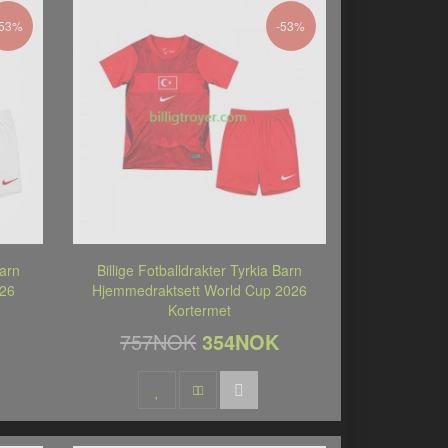
-53%
-53%
Barn
Billige Fotballdrakter Tyrkia Barn
026
Hjemmedraktsett World Cup 2026
Kortermet
757NOK
354NOK