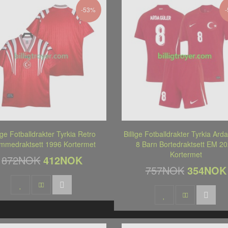
-53%
lige Fotballdrakter Tyrkia Retro
Billige Fotballdrakter Tyrkia Ard
mmedraktsett 1996 Kortermet
8 Barn Bortedraktsett EM 2
Kortermet
872NOK
412NOK
757NOK
354NOK