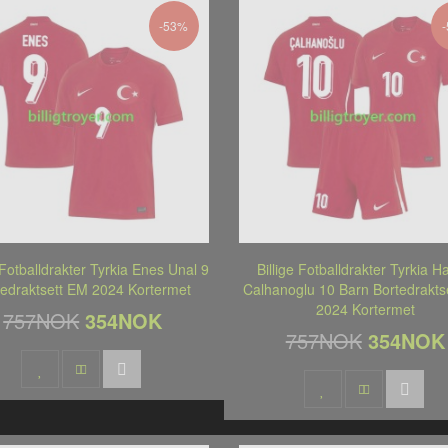
-53%
 Fotballdrakter Tyrkia Enes Unal 9
Billige Fotballdrakter Tyrkia 
tedraktsett EM 2024 Kortermet
Calhanoglu 10 Barn Bortedrakts
2024 Kortermet
757NOK
354NOK
757NOK
354NOK