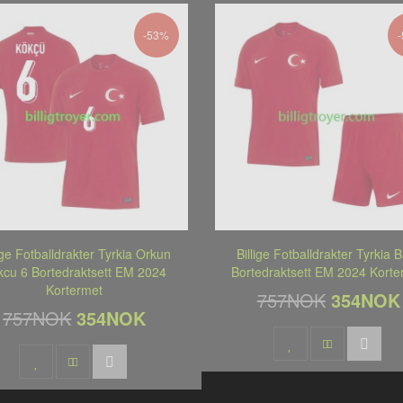
-53%
lige Fotballdrakter Tyrkia Orkun
Billige Fotballdrakter Tyrkia 
kcu 6 Bortedraktsett EM 2024
Bortedraktsett EM 2024 Korte
Kortermet
757NOK
354NOK
757NOK
354NOK