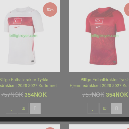
-53%
Billige Fotballdrakter Tyrkia
Billige Fotballdrakter Tyrki
edraktsett 2026 2027 Kortermet
Hjemmedraktsett 2026 2027 Kor
757NOK
354NOK
757NOK
354NOK