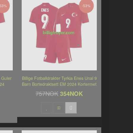
-53%
-53%
a Guler
Billige Fotballdrakter Tyrkia Enes Unal 9
024
Barn Bortedraktsett EM 2024 Kortermet
757NOK
354NOK