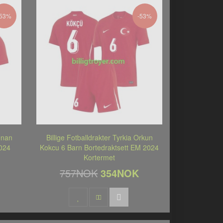
-53%
-53%
Kenan
Billige Fotballdrakter Tyrkia Orkun
2024
Kokcu 6 Barn Bortedraktsett EM 2024
Kortermet
757NOK
354NOK