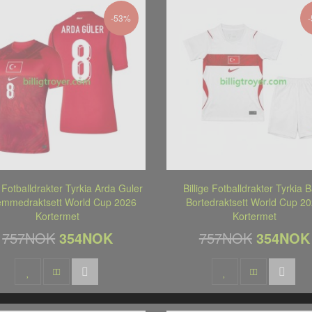
-53%
e Fotballdrakter Tyrkia Arda Guler
Billige Fotballdrakter Tyrkia 
emmedraktsett World Cup 2026
Bortedraktsett World Cup 2
Kortermet
Kortermet
757NOK
354NOK
757NOK
354NOK