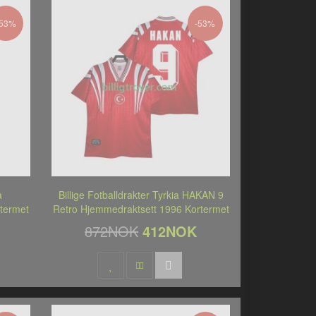
-53%
-53%
a
Billige Fotballdrakter Tyrkia HAKAN 9
termet
Retro Hjemmedraktsett 1996 Kortermet
872NOK
412NOK