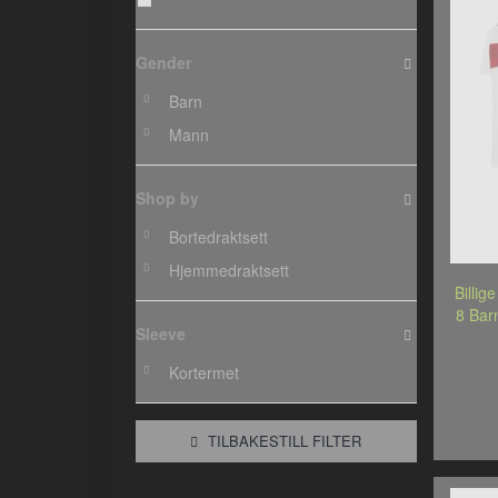
Gender
Barn
Mann
Shop by
Bortedraktsett
Hjemmedraktsett
Billig
8 Bar
Sleeve
Kortermet
TILBAKESTILL FILTER