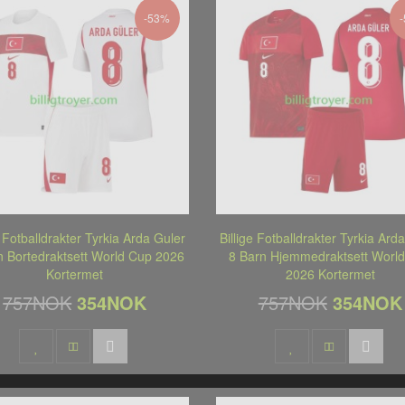
-53%
e Fotballdrakter Tyrkia Arda Guler
Billige Fotballdrakter Tyrkia Ard
n Bortedraktsett World Cup 2026
8 Barn Hjemmedraktsett Worl
Kortermet
2026 Kortermet
757NOK
354NOK
757NOK
354NOK