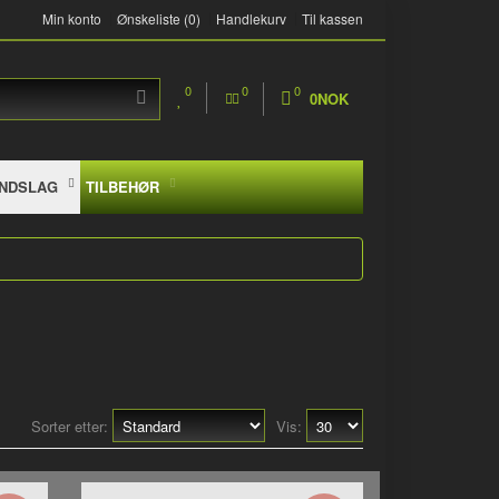
Min konto
Ønskeliste (0)
Handlekurv
Til kassen
0
0
0
0NOK
NDSLAG
TILBEHØR
Sorter etter:
Vis: