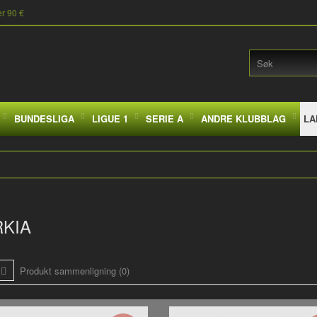
er 90 €
BUNDESLIGA
LIGUE 1
SERIE A
ANDRE KLUBBLAG
LA
KIA
Produkt sammenligning (0)