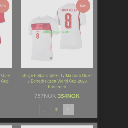
-53%
-53%
a Guler
Billige Fotballdrakter Tyrkia Arda Guler
d Cup
8 Bortedraktsett World Cup 2026
Kortermet
757NOK
354NOK