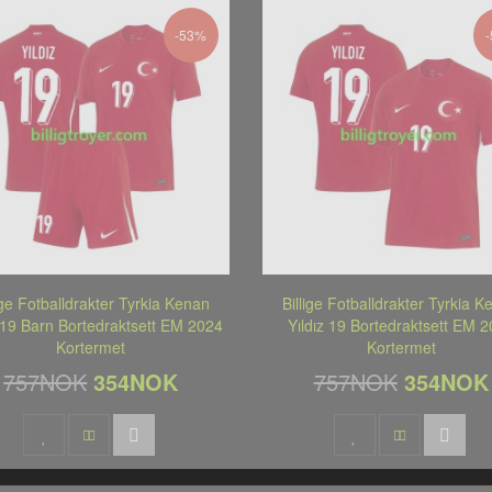
-53%
ige Fotballdrakter Tyrkia Kenan
Billige Fotballdrakter Tyrkia 
z 19 Barn Bortedraktsett EM 2024
Yıldız 19 Bortedraktsett EM 
Kortermet
Kortermet
757NOK
354NOK
757NOK
354NOK