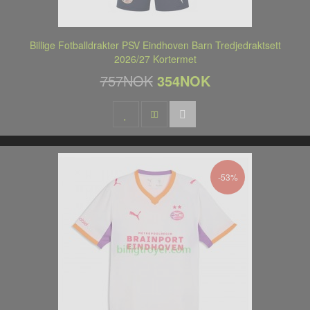
Billige Fotballdrakter PSV Eindhoven Barn Tredjedraktsett
2026/27 Kortermet
757NOK
354NOK
-53%