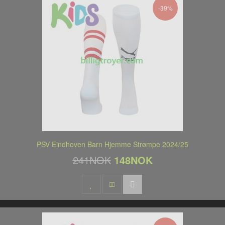
-39%
PSV Eindhoven Barn Hjemme Strømpe 2024/25
241NOK
148NOK