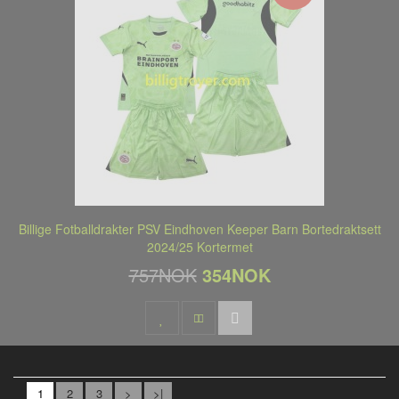
Billige Fotballdrakter PSV Eindhoven Keeper Barn Bortedraktsett
2024/25 Kortermet
757NOK
354NOK
1
2
3
>
>|