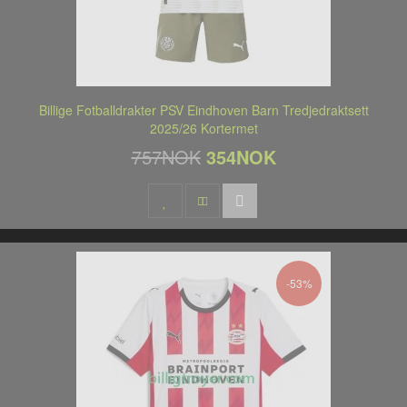
Billige Fotballdrakter PSV Eindhoven Barn Tredjedraktsett
2025/26 Kortermet
757NOK
354NOK
-53%