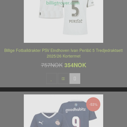
Billige Fotballdrakter PSV Eindhoven Ivan Perišić 5 Tredjedraktsett
2025/26 Kortermet
757NOK
354NOK
-53%