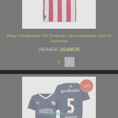
Billige Fotballdrakter PSV Eindhoven Hjemmedraktsett 2025/26
Kortermet
757NOK
354NOK
-53%