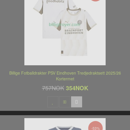
Billige Fotballdrakter PSV Eindhoven Tredjedraktsett 2025/26
Kortermet
757NOK
354NOK
-53%