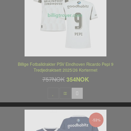
Billige Fotballdrakter PSV Eindhoven Ricardo Pepi 9
Tredjedraktsett 2025/26 Kortermet
757NOK
354NOK
-53%