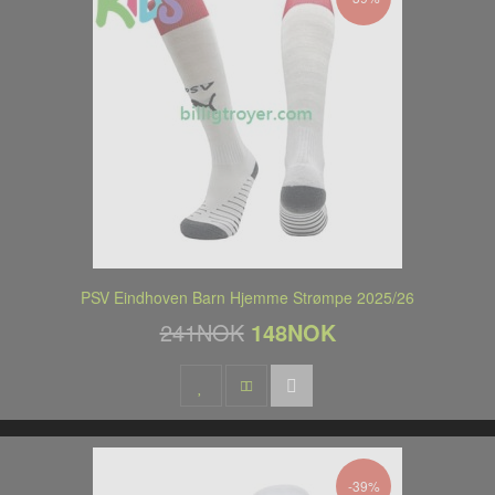
PSV Eindhoven Barn Hjemme Strømpe 2025/26
241NOK
148NOK
-39%