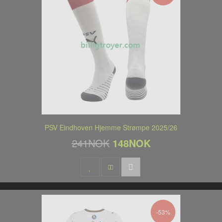
PSV Eindhoven Hjemme Strømpe 2025/26
241NOK
148NOK
-53%