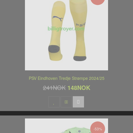
PSV Eindhoven Tredje Strømpe 2024/25
241NOK
148NOK
-53%