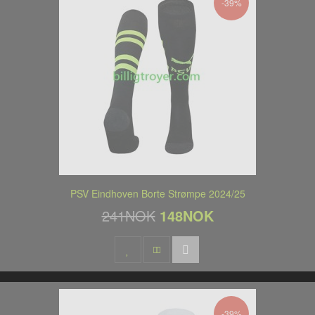
-39%
PSV Eindhoven Borte Strømpe 2024/25
241NOK
148NOK
-39%