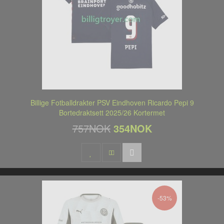
Billige Fotballdrakter PSV Eindhoven Ricardo Pepi 9
Bortedraktsett 2025/26 Kortermet
757NOK
354NOK
-53%