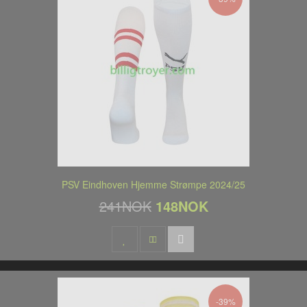
PSV Eindhoven Hjemme Strømpe 2024/25
241NOK
148NOK
-39%