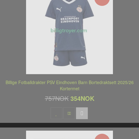
Billige Fotballdrakter PSV Eindhoven Barn Bortedraktsett 2025/26
Kortermet
757NOK
354NOK