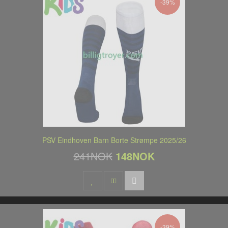
-39%
PSV Eindhoven Barn Borte Strømpe 2025/26
241NOK
148NOK
-39%