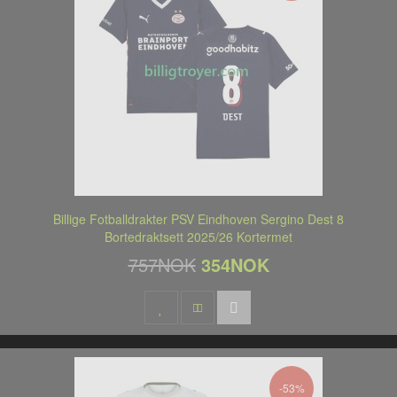
Billige Fotballdrakter PSV Eindhoven Sergino Dest 8
Bortedraktsett 2025/26 Kortermet
757NOK
354NOK
-53%