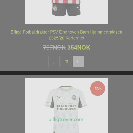
Billige Fotballdrakter PSV Eindhoven Barn Hjemmedraktsett
2025/26 Kortermet
757NOK
354NOK
-53%