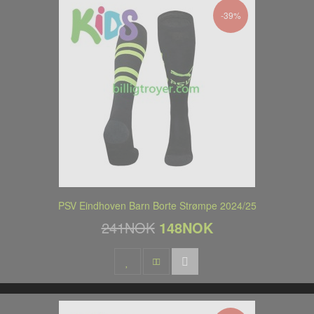
-39%
PSV Eindhoven Barn Borte Strømpe 2024/25
241NOK
148NOK