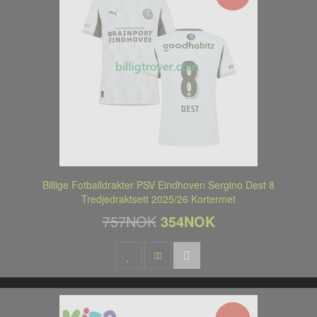
Billige Fotballdrakter PSV Eindhoven Sergino Dest 8
Tredjedraktsett 2025/26 Kortermet
757NOK
354NOK