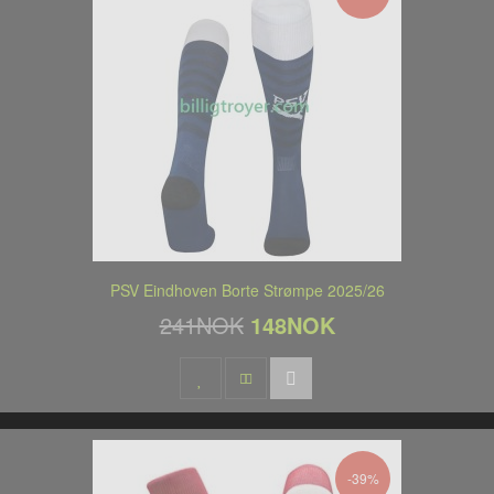
PSV Eindhoven Borte Strømpe 2025/26
241NOK
148NOK
-39%