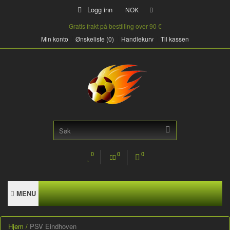
Logg inn
NOK
Gratis frakt på bestilling over 90 €
Min konto
Ønskeliste (0)
Handlekurv
Til kassen
0
0
0
MENU
Hjem
PSV Eindhoven