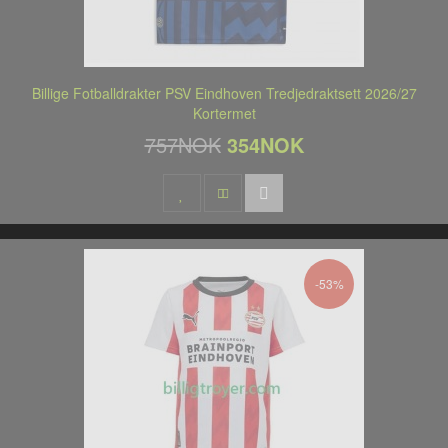
Billige Fotballdrakter PSV Eindhoven Tredjedraktsett 2026/27
Kortermet
757NOK
354NOK
-53%