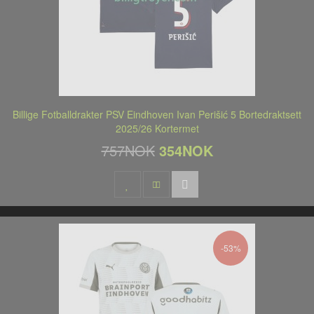
Billige Fotballdrakter PSV Eindhoven Ivan Perišić 5 Bortedraktsett
2025/26 Kortermet
757NOK
354NOK
-53%