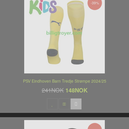
-39%
PSV Eindhoven Barn Tredje Strømpe 2024/25
241NOK
148NOK