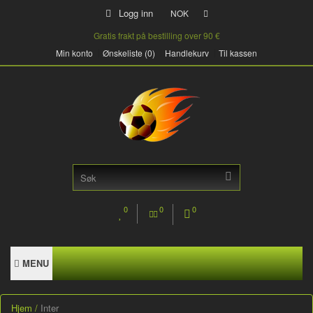
Logg inn
NOK
Gratis frakt på bestilling over 90 €
Min konto
Ønskeliste (0)
Handlekurv
Til kassen
0
0
0
MENU
Hjem
Inter