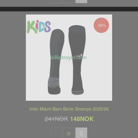
-39%
Inter Miami Barn Borte Strømpe 2025/26
241NOK
148NOK