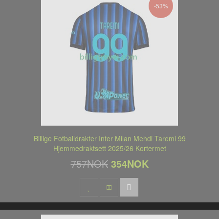
-53%
Billige Fotballdrakter Inter Milan Mehdi Taremi 99
Hjemmedraktsett 2025/26 Kortermet
757NOK
354NOK