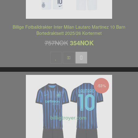
Billige Fotballdrakter Inter Milan Lautaro Martinez 10 Barn
Bortedraktsett 2025/26 Kortermet
757NOK
354NOK
-53%