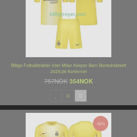
Billige Fotballdrakter Inter Milan Keeper Barn Bortedraktsett
2025/26 Kortermet
757NOK
354NOK
-52%