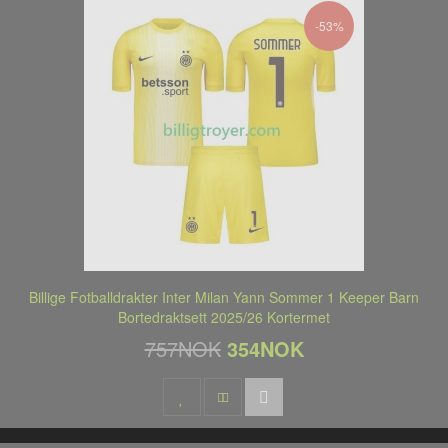
-53%
Billige Fotballdrakter Inter Milan Yann Sommer 1 Keeper Barn
Bortedraktsett 2025/26 Kortermet
757NOK
354NOK