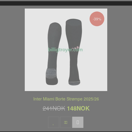
-39%
Inter Miami Borte Strømpe 2025/26
241NOK
148NOK