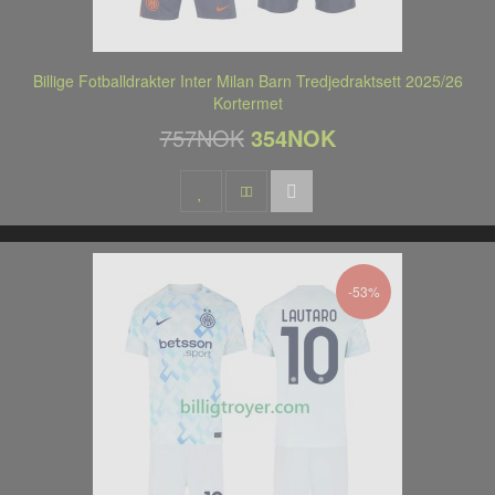
Billige Fotballdrakter Inter Milan Barn Tredjedraktsett 2025/26
Kortermet
757NOK
354NOK
-53%