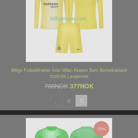
Billige Fotballdrakter Inter Milan Keeper Barn Bortedraktsett
2025/26 Langermet
788NOK
377NOK
-53%