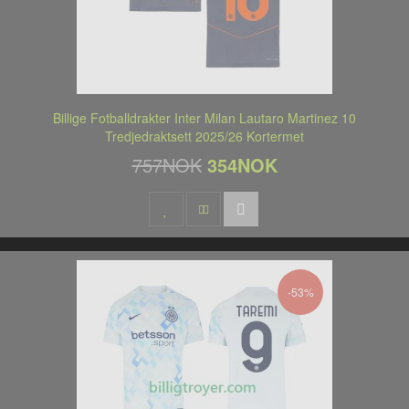
Billige Fotballdrakter Inter Milan Lautaro Martinez 10
Tredjedraktsett 2025/26 Kortermet
757NOK
354NOK
-53%