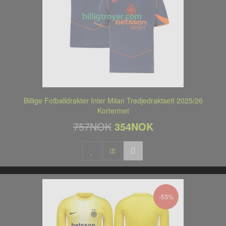
Billige Fotballdrakter Inter Milan Tredjedraktsett 2025/26
Kortermet
757NOK
354NOK
-53%