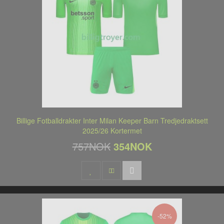
Billige Fotballdrakter Inter Milan Keeper Barn Tredjedraktsett
2025/26 Kortermet
757NOK
354NOK
-52%