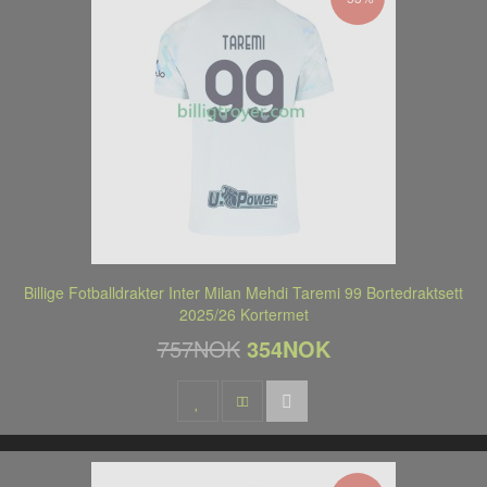
Billige Fotballdrakter Inter Milan Mehdi Taremi 99 Bortedraktsett
2025/26 Kortermet
757NOK
354NOK