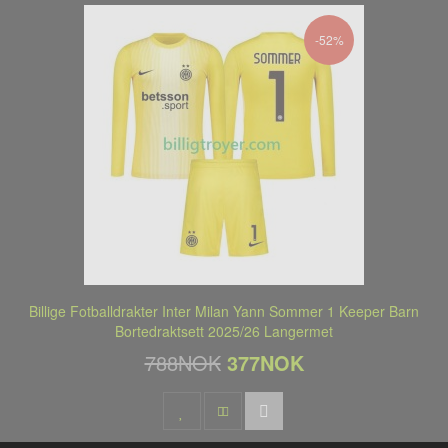
-52%
Billige Fotballdrakter Inter Milan Yann Sommer 1 Keeper Barn
Bortedraktsett 2025/26 Langermet
788NOK
377NOK