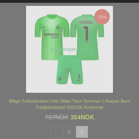
-53%
Billige Fotballdrakter Inter Milan Yann Sommer 1 Keeper Barn
Tredjedraktsett 2025/26 Kortermet
757NOK
354NOK